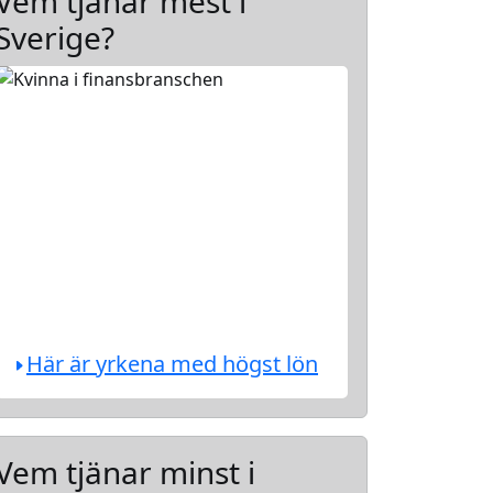
Vem tjänar mest i
Sverige?
Här är yrkena med högst lön
Vem tjänar minst i