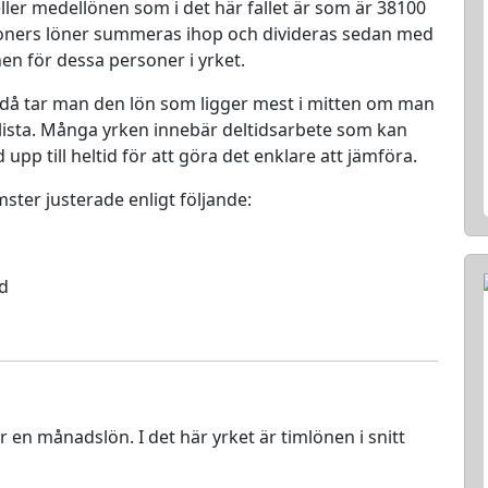
ller medellönen som i det här fallet är som är 38100
rsoners löner summeras ihop och divideras sedan med
nen för dessa personer i yrket.
 då tar man den lön som ligger mest i mitten om man
en lista. Många yrken innebär deltidsarbete som kan
d upp till heltid för att göra det enklare att jämföra.
mster justerade enligt följande:
ed
ör en månadslön. I det här yrket är timlönen i snitt