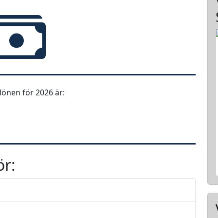
önen för 2026 är:
ör: