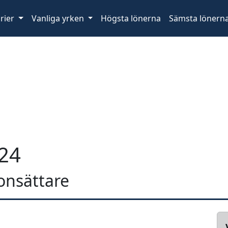
rier
Vanliga yrken
Högsta lönerna
Sämsta lönern
024
tonsättare