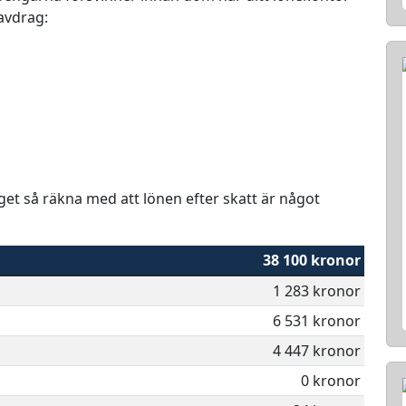
 avdrag:
aget så räkna med att lönen efter skatt är något
38 100 kronor
1 283 kronor
6 531 kronor
4 447 kronor
0 kronor