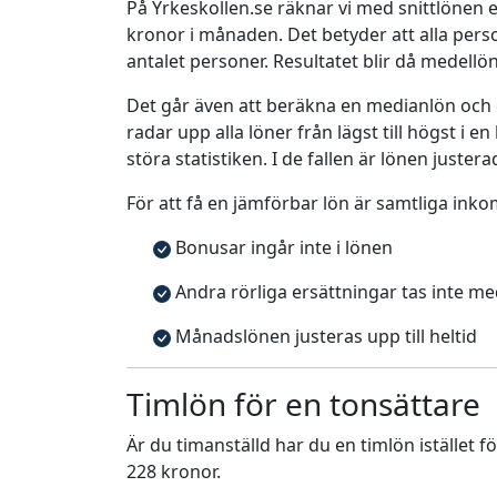
På Yrkeskollen.se räknar vi med snittlönen e
kronor i månaden. Det betyder att alla pe
antalet personer. Resultatet blir då medellö
Det går även att beräkna en medianlön och
radar upp alla löner från lägst till högst i 
störa statistiken. I de fallen är lönen justera
För att få en jämförbar lön är samtliga inko
Bonusar ingår inte i lönen
Andra rörliga ersättningar tas inte m
Månadslönen justeras upp till heltid
Timlön för en tonsättare
Är du timanställd har du en timlön istället f
228 kronor.