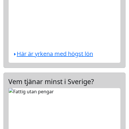
Här är yrkena med högst lön
Vem tjänar minst i Sverige?