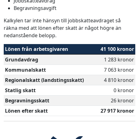
Jobbskatteavdrag
Begravningsavgift
Kalkylen tar inte hänsyn till jobbskatteavdraget så
räkna med att lönen efter skatt är något högre än
nedanstående belopp.
Lönen från arbetsgivaren
41 100 kronor
Grundavdrag
1 283 kronor
Kommunalskatt
7 063 kronor
Regionalskatt (landstingsskatt)
4 810 kronor
Statlig skatt
0 kronor
Begravningsskatt
26 kronor
Lönen efter skatt
27 917 kronor