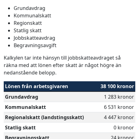
Grundavdrag
Kommunalskatt
Regionskatt
Statlig skatt
Jobbskatteavdrag
Begravningsavgift
Kalkylen tar inte hänsyn till jobbskatteavdraget så
räkna med att lönen efter skatt är något högre än
nedanstående belopp.
Lönen från arbetsgivaren
38 100 kronor
Grundavdrag
1 283 kronor
Kommunalskatt
6 531 kronor
Regionalskatt (landstingsskatt)
4 447 kronor
Statlig skatt
0 kronor
Begravningsskatt
24 kronor