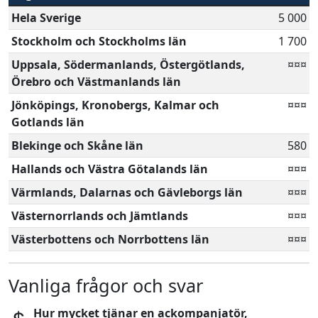
Hela Sverige
5 000
Stockholm och Stockholms län
1 700
Uppsala, Södermanlands, Östergötlands,
¤¤¤
Örebro och Västmanlands län
Jönköpings, Kronobergs, Kalmar och
¤¤¤
Gotlands län
Blekinge och Skåne län
580
Hallands och Västra Götalands län
¤¤¤
Värmlands, Dalarnas och Gävleborgs län
¤¤¤
Västernorrlands och Jämtlands
¤¤¤
Västerbottens och Norrbottens län
¤¤¤
Vanliga frågor och svar
Hur mycket tjänar en ackompanjatör,