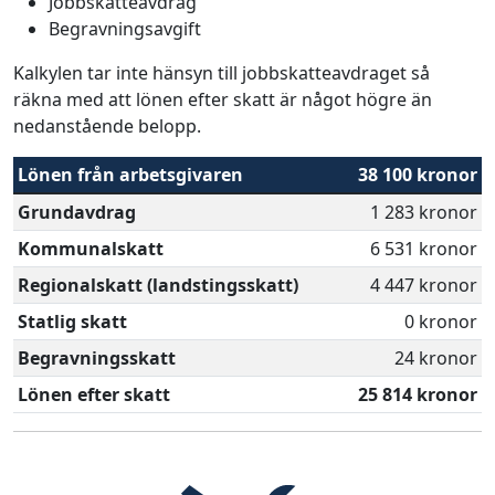
Jobbskatteavdrag
Begravningsavgift
Kalkylen tar inte hänsyn till jobbskatteavdraget så
räkna med att lönen efter skatt är något högre än
nedanstående belopp.
Lönen från arbetsgivaren
38 100 kronor
Grundavdrag
1 283 kronor
Kommunalskatt
6 531 kronor
Regionalskatt (landstingsskatt)
4 447 kronor
Statlig skatt
0 kronor
Begravningsskatt
24 kronor
Lönen efter skatt
25 814 kronor