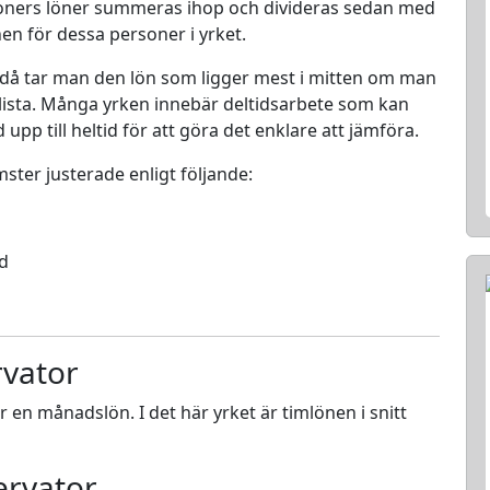
rsoners löner summeras ihop och divideras sedan med
nen för dessa personer i yrket.
 då tar man den lön som ligger mest i mitten om man
en lista. Många yrken innebär deltidsarbete som kan
d upp till heltid för att göra det enklare att jämföra.
mster justerade enligt följande:
ed
rvator
ör en månadslön. I det här yrket är timlönen i snitt
ervator