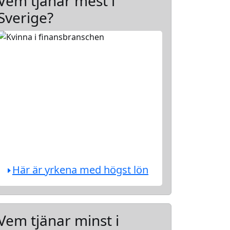
Vem tjänar mest i
Sverige?
Här är yrkena med högst lön
Vem tjänar minst i