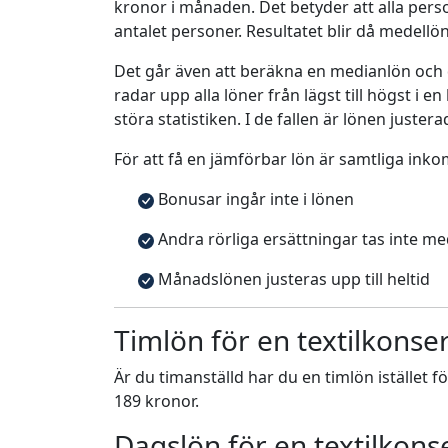
kronor i månaden. Det betyder att alla pe
antalet personer. Resultatet blir då medellö
Det går även att beräkna en medianlön och
radar upp alla löner från lägst till högst i 
störa statistiken. I de fallen är lönen justera
För att få en jämförbar lön är samtliga inko
Bonusar ingår inte i lönen
Andra rörliga ersättningar tas inte m
Månadslönen justeras upp till heltid
Timlön för en textilkonse
Är du timanställd har du en timlön istället f
189 kronor.
Dagslön för en textilkons