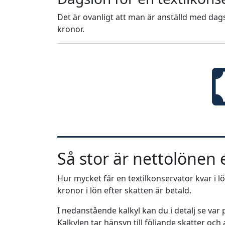
Det är ovanligt att man är anställd med dags
kronor.
Så stor är nettolönen e
Hur mycket får en textilkonservator kvar i lö
kronor i lön efter skatten är betald.
I nedanstående kalkyl kan du i detalj se va
Kalkylen tar hänsyn till följande skatter och