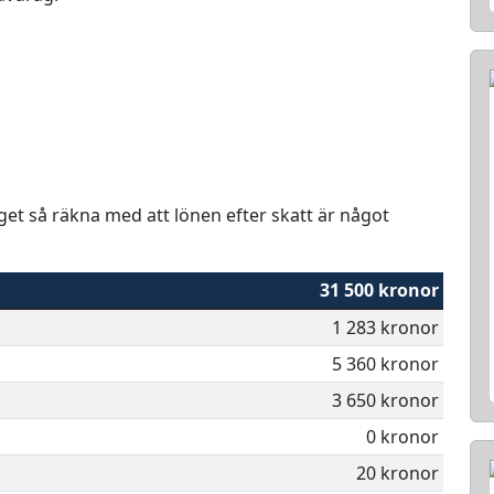
aget så räkna med att lönen efter skatt är något
31 500 kronor
1 283 kronor
5 360 kronor
3 650 kronor
0 kronor
20 kronor