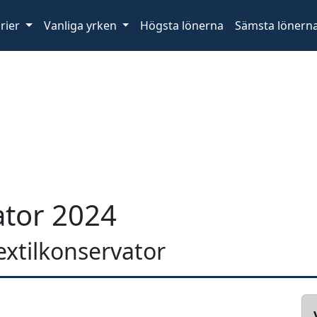
rier
Vanliga yrken
Högsta lönerna
Sämsta lönern
ator 2024
textilkonservator