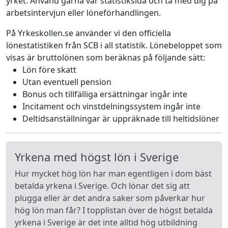
yrket. Använd gärna vår statistiksida och ta med dig på
arbetsintervjun eller löneförhandlingen.
På Yrkeskollen.se använder vi den officiella
lönestatistiken från SCB i all statistik. Lönebeloppet som
visas är bruttolönen som beräknas på följande sätt:
Lön före skatt
Utan eventuell pension
Bonus och tillfälliga ersättningar ingår inte
Incitament och vinstdelningssystem ingår inte
Deltidsanställningar är uppräknade till heltidslöner
Yrkena med högst lön i Sverige
Hur mycket hög lön har man egentligen i dom bäst
betalda yrkena i Sverige. Och lönar det sig att
plugga eller är det andra saker som påverkar hur
hög lön man får? I topplistan över de högst betalda
yrkena i Sverige är det inte alltid hög utbildning