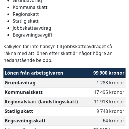
Grundavdrag
Kommunalskatt
Regionskatt
Statlig skatt
Jobbskatteavdrag
Begravningsavgift
Kalkylen tar inte hänsyn till jobbskatteavdraget så
räkna med att lönen efter skatt är något högre än
nedanstående belopp.
Lönen från arbetsgivaren
99 900 kronor
Grundavdrag
1 283 kronor
Kommunalskatt
17 495 kronor
Regionalskatt (landstingsskatt)
11 913 kronor
Statlig skatt
9 748 kronor
Begravningsskatt
64 kronor