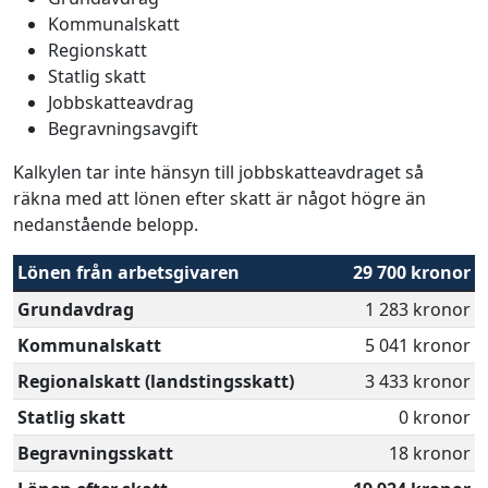
Kommunalskatt
Regionskatt
Statlig skatt
Jobbskatteavdrag
Begravningsavgift
Kalkylen tar inte hänsyn till jobbskatteavdraget så
räkna med att lönen efter skatt är något högre än
nedanstående belopp.
Lönen från arbetsgivaren
29 700 kronor
Grundavdrag
1 283 kronor
Kommunalskatt
5 041 kronor
Regionalskatt (landstingsskatt)
3 433 kronor
Statlig skatt
0 kronor
Begravningsskatt
18 kronor