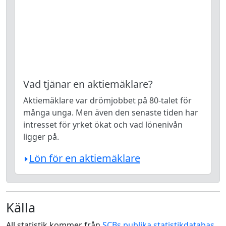
Vad tjänar en aktiemäklare?
Aktiemäklare var drömjobbet på 80-talet för
många unga. Men även den senaste tiden har
intresset för yrket ökat och vad lönenivån
ligger på.
Lön för en aktiemäklare
Källa
All statistik kommer från
SCBs publika statistikdatabas
.