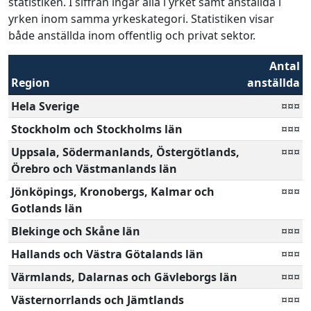
statistiken. I siffran ingår alla i yrket samt anställda i
yrken inom samma yrkeskategori. Statistiken visar
både anställda inom offentlig och privat sektor.
Antal
Region
anställda
Hela Sverige
¤¤¤
Stockholm och Stockholms län
¤¤¤
Uppsala, Södermanlands, Östergötlands,
¤¤¤
Örebro och Västmanlands län
Jönköpings, Kronobergs, Kalmar och
¤¤¤
Gotlands län
Blekinge och Skåne län
¤¤¤
Hallands och Västra Götalands län
¤¤¤
Värmlands, Dalarnas och Gävleborgs län
¤¤¤
Västernorrlands och Jämtlands
¤¤¤