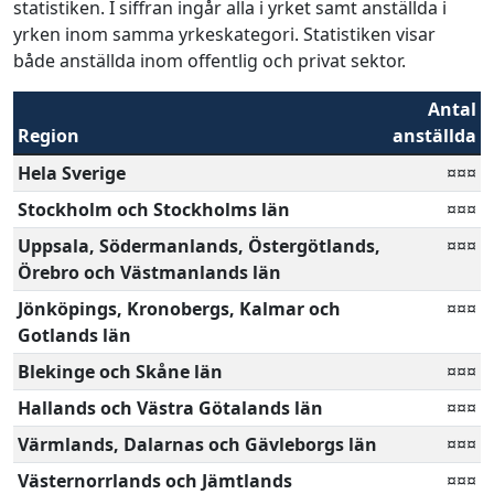
statistiken. I siffran ingår alla i yrket samt anställda i
yrken inom samma yrkeskategori. Statistiken visar
både anställda inom offentlig och privat sektor.
Antal
Region
anställda
Hela Sverige
¤¤¤
Stockholm och Stockholms län
¤¤¤
Uppsala, Södermanlands, Östergötlands,
¤¤¤
Örebro och Västmanlands län
Jönköpings, Kronobergs, Kalmar och
¤¤¤
Gotlands län
Blekinge och Skåne län
¤¤¤
Hallands och Västra Götalands län
¤¤¤
Värmlands, Dalarnas och Gävleborgs län
¤¤¤
Västernorrlands och Jämtlands
¤¤¤