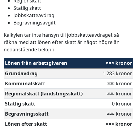
Regionskatt
Statlig skatt
Jobbskatteavdrag
Begravningsavgift
Kalkylen tar inte hänsyn till jobbskatteavdraget så
räkna med att lönen efter skatt är något högre än
nedanstående belopp.
Lönen från arbetsgivaren
¤¤¤ kronor
Grundavdrag
1 283 kronor
Kommunalskatt
¤¤¤ kronor
Regionalskatt (landstingsskatt)
¤¤¤ kronor
Statlig skatt
0 kronor
Begravningsskatt
¤¤¤ kronor
Lönen efter skatt
¤¤¤ kronor