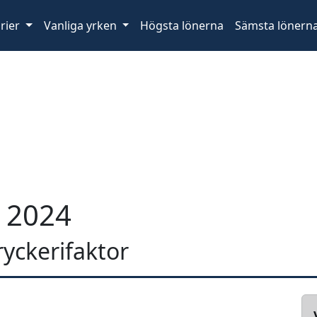
rier
Vanliga yrken
Högsta lönerna
Sämsta lönern
r 2024
tryckerifaktor