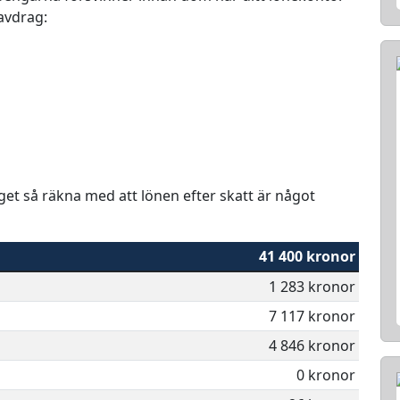
 avdrag:
aget så räkna med att lönen efter skatt är något
41 400 kronor
1 283 kronor
7 117 kronor
4 846 kronor
0 kronor