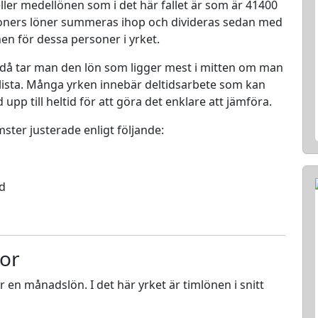
ller medellönen som i det här fallet är som är 41400
rsoners löner summeras ihop och divideras sedan med
nen för dessa personer i yrket.
 då tar man den lön som ligger mest i mitten om man
en lista. Många yrken innebär deltidsarbete som kan
d upp till heltid för att göra det enklare att jämföra.
mster justerade enligt följande:
ed
tor
ör en månadslön. I det här yrket är timlönen i snitt