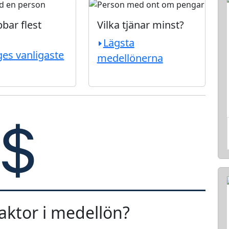
bar flest
Vilka tjänar minst?
Lägsta
ges vanligaste
medellönerna
faktor i medellön?