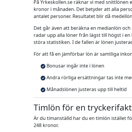
På Yrkeskollen.se räknar vi med snittlönen e
kronor i månaden. Det betyder att alla pe
antalet personer. Resultatet blir då medellö
Det går även att beräkna en medianlön och
radar upp alla löner från lägst till högst i 
störa statistiken. I de fallen är lönen justera
För att få en jämförbar lön är samtliga inko
Bonusar ingår inte i lönen
Andra rörliga ersättningar tas inte m
Månadslönen justeras upp till heltid
Timlön för en tryckerifak
Är du timanställd har du en timlön istället f
248 kronor.