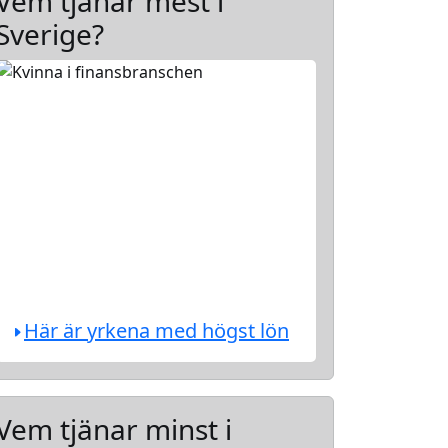
Vem tjänar mest i
Sverige?
Här är yrkena med högst lön
Vem tjänar minst i