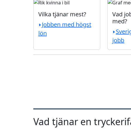
Vilka tjänar mest?
Vad job
med?
Jobben med högst
Sveri
lön
jobb
Vad tjänar en tryckeri