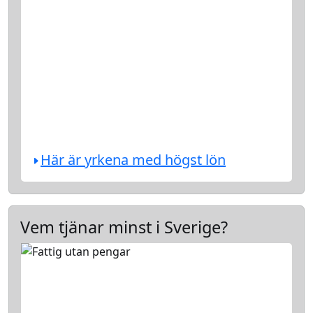
Här är yrkena med högst lön
Vem tjänar minst i Sverige?