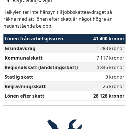
Begravningsavgift
Kalkylen tar inte hänsyn till jobbskatteavdraget så
räkna med att lönen efter skatt är något högre än
nedanstående belopp.
Lönen från arbetsgivaren
41 400 kronor
Grundavdrag
1 283 kronor
Kommunalskatt
7 117 kronor
Regionalskatt (landstingsskatt)
4 846 kronor
Statlig skatt
0 kronor
Begravningsskatt
26 kronor
Lönen efter skatt
28 128 kronor