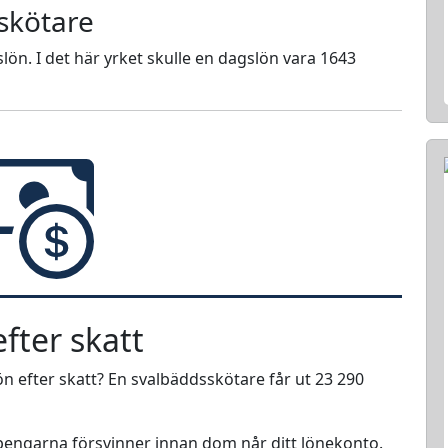
skötare
lön. I det här yrket skulle en dagslön vara 1643
fter skatt
n efter skatt? En svalbäddsskötare får ut 23 290
r pengarna försvinner innan dom når ditt lönekonto.