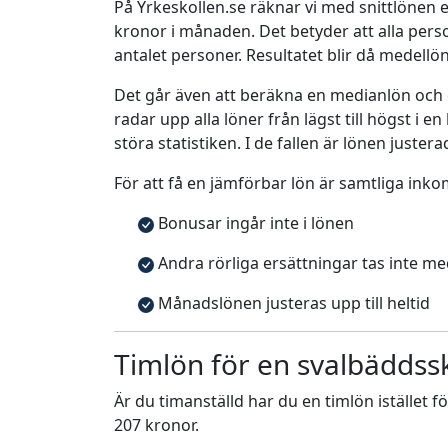
På Yrkeskollen.se räknar vi med snittlönen e
kronor i månaden. Det betyder att alla pe
antalet personer. Resultatet blir då medellö
Det går även att beräkna en medianlön och
radar upp alla löner från lägst till högst i 
störa statistiken. I de fallen är lönen justera
För att få en jämförbar lön är samtliga inko
Bonusar ingår inte i lönen
Andra rörliga ersättningar tas inte m
Månadslönen justeras upp till heltid
Timlön för en svalbäddss
Är du timanställd har du en timlön istället f
207 kronor.