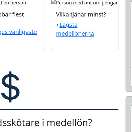
bar flest
Vilka tjänar minst?
Lägsta
ges vanligaste
medellönerna
dsskötare i medellön?