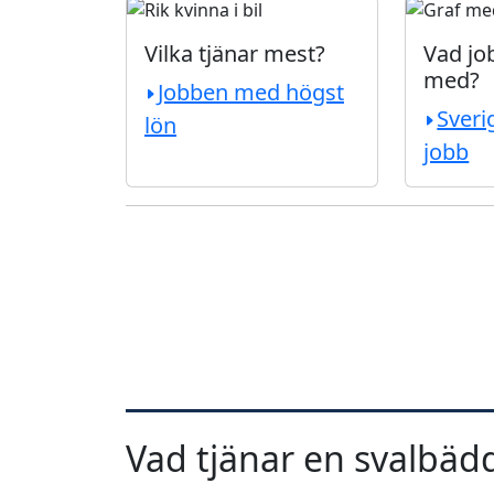
Vilka tjänar mest?
Vad job
med?
Jobben med högst
Sveri
lön
jobb
Vad tjänar en svalbäd