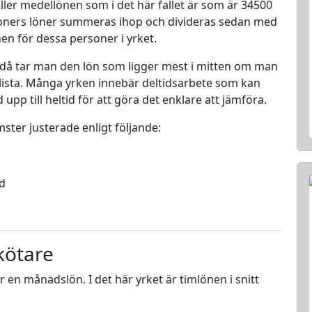
ller medellönen som i det här fallet är som är 34500
rsoners löner summeras ihop och divideras sedan med
nen för dessa personer i yrket.
 då tar man den lön som ligger mest i mitten om man
en lista. Många yrken innebär deltidsarbete som kan
d upp till heltid för att göra det enklare att jämföra.
mster justerade enligt följande:
ed
kötare
ör en månadslön. I det här yrket är timlönen i snitt