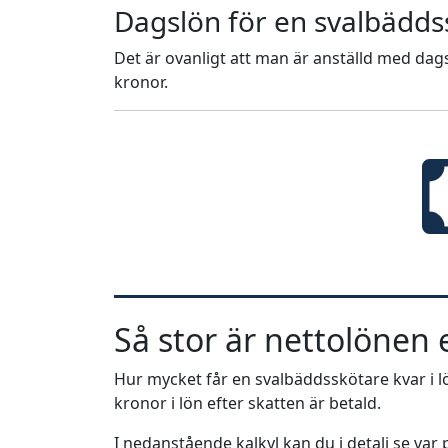
Dagslön för en svalbädds
Det är ovanligt att man är anställd med dags
kronor.
Så stor är nettolönen e
Hur mycket får en svalbäddsskötare kvar i lö
kronor i lön efter skatten är betald.
I nedanstående kalkyl kan du i detalj se va