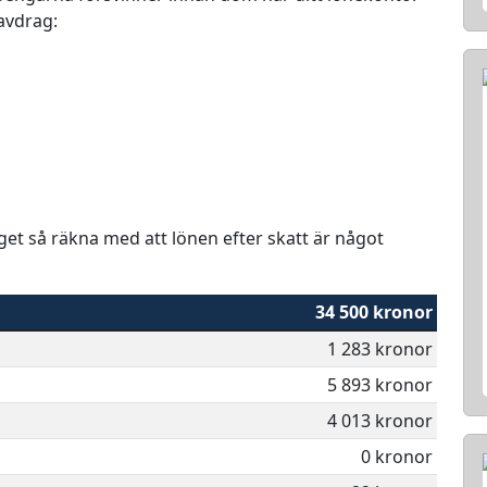
 avdrag:
aget så räkna med att lönen efter skatt är något
34 500 kronor
1 283 kronor
5 893 kronor
4 013 kronor
0 kronor