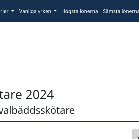
rier
Vanliga yrken
Högsta lönerna
Sämsta lönern
tare 2024
 svalbäddsskötare