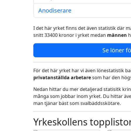
Anodiserare
I det här yrket finns det även statistik där
snitt 33400 kronor i yrket medan
männen
h
Se löner fö
För det här yrket har vi även lönestatistik ba
privatanställda arbetare
som har den högst
Nedan hittar du mer detaljerad statisitk kr
många som jobbar inom yrket. Du hittar äve
man tjänar bäst som svalbäddsskötare.
Yrkeskollens topplisto