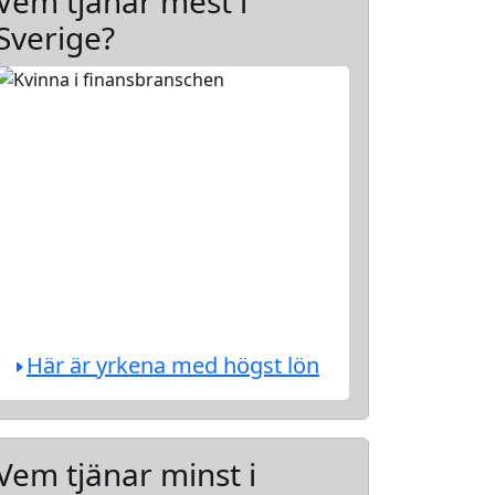
Vem tjänar mest i
Sverige?
Här är yrkena med högst lön
Vem tjänar minst i