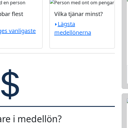
bar flest
Vilka tjänar minst?
Lägsta
ges vanligaste
medellönerna
are i medellön?