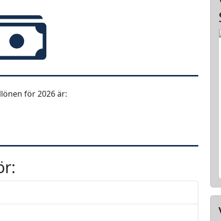
önen för 2026 är:
ör: