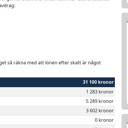
 avdrag:
aget så räkna med att lönen efter skatt är något
31 100 kronor
1 283 kronor
5 289 kronor
3 602 kronor
0 kronor