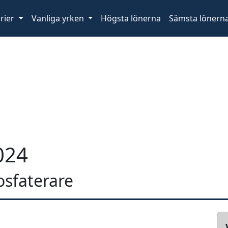
rier
Vanliga yrken
Högsta lönerna
Sämsta lönern
024
fosfaterare