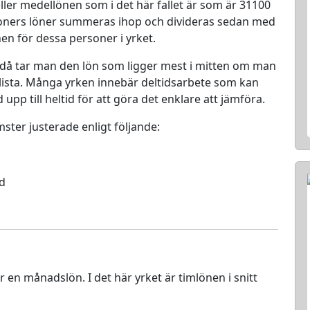
ller medellönen som i det här fallet är som är 31100
rsoners löner summeras ihop och divideras sedan med
nen för dessa personer i yrket.
 då tar man den lön som ligger mest i mitten om man
en lista. Många yrken innebär deltidsarbete som kan
d upp till heltid för att göra det enklare att jämföra.
mster justerade enligt följande:
ed
ör en månadslön. I det här yrket är timlönen i snitt