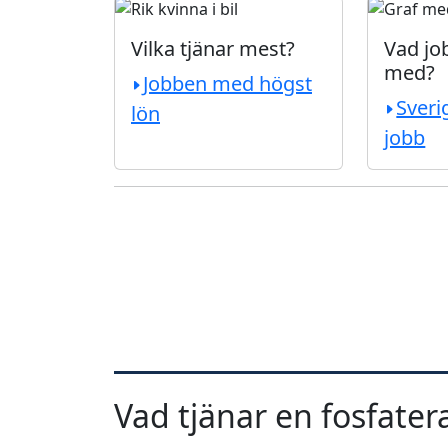
Vilka tjänar mest?
Vad job
med?
Jobben med högst
Sveri
lön
jobb
Vad tjänar en fosfater