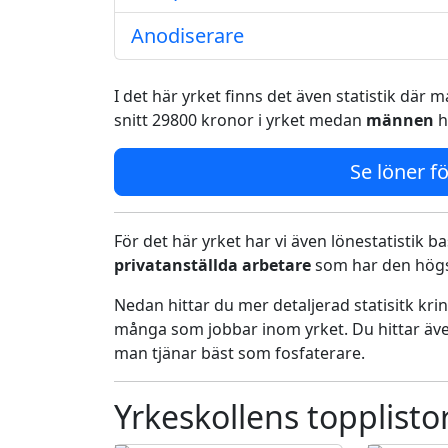
Anodiserare
I det här yrket finns det även statistik där
snitt 29800 kronor i yrket medan
männen
h
Se löner fö
För det här yrket har vi även lönestatistik ba
privatanställda arbetare
som har den högst
Nedan hittar du mer detaljerad statisitk kr
många som jobbar inom yrket. Du hittar äve
man tjänar bäst som fosfaterare.
Yrkeskollens topplisto