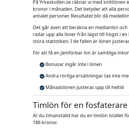
På Yrkeskollen.se räknar vi med snittlönen e
kronor i månaden. Det betyder att alla pe
antalet personer. Resultatet blir då medellö
Det går även att beräkna en medianlön och
radar upp alla löner från lägst till högst i 
störa statistiken. I de fallen är lönen justera
För att få en jämförbar lön är samtliga inko
Bonusar ingår inte i lönen
Andra rörliga ersättningar tas inte m
Månadslönen justeras upp till heltid
Timlön för en fosfaterare
Är du timanställd har du en timlön istället f
186 kronor.