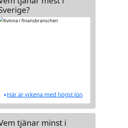
Vem tjänar mest i
Sverige?
Här är yrkena med högst lön
Vem tjänar minst i