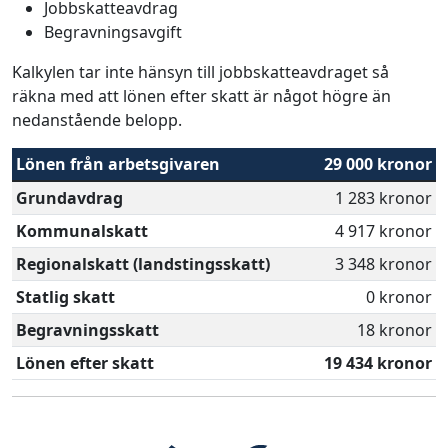
Jobbskatteavdrag
Begravningsavgift
Kalkylen tar inte hänsyn till jobbskatteavdraget så
räkna med att lönen efter skatt är något högre än
nedanstående belopp.
Lönen från arbetsgivaren
29 000 kronor
Grundavdrag
1 283 kronor
Kommunalskatt
4 917 kronor
Regionalskatt (landstingsskatt)
3 348 kronor
Statlig skatt
0 kronor
Begravningsskatt
18 kronor
Lönen efter skatt
19 434 kronor