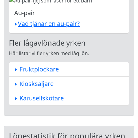
Au-pair
Vad tjänar en au-pair?
Fler lågavlönade yrken
Här listar vi fler yrken med låg lön.
Fruktplockare
Kiosksäljare
Karusellskötare
Lönestatistik för populära yrken