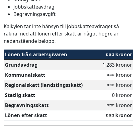
Jobbskatteavdrag
Begravningsavgift
Kalkylen tar inte hänsyn till jobbskatteavdraget så
räkna med att lönen efter skatt är något högre än
nedanstående belopp.
Lönen från arbetsgivaren
¤¤¤ kronor
Grundavdrag
1 283 kronor
Kommunalskatt
¤¤¤ kronor
Regionalskatt (landstingsskatt)
¤¤¤ kronor
Statlig skatt
0 kronor
Begravningsskatt
¤¤¤ kronor
Lönen efter skatt
¤¤¤ kronor