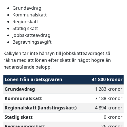
Grundavdrag
Kommunalskatt
Regionskatt
Statlig skatt
Jobbskatteavdrag
Begravningsavgift
Kalkylen tar inte hänsyn till jobbskatteavdraget så
räkna med att lönen efter skatt är något högre än
nedanstående belopp.
Lönen från arbetsgivaren
41 800 kronor
Grundavdrag
1 283 kronor
Kommunalskatt
7 188 kronor
Regionalskatt (landstingsskatt)
4 894 kronor
Statlig skatt
0 kronor
Begravningsskatt
26 kronor