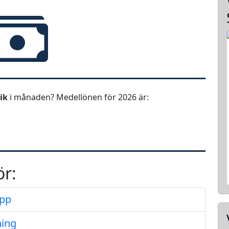
nik
i månaden? Medellönen för 2026 är:
ör:
opp
ning