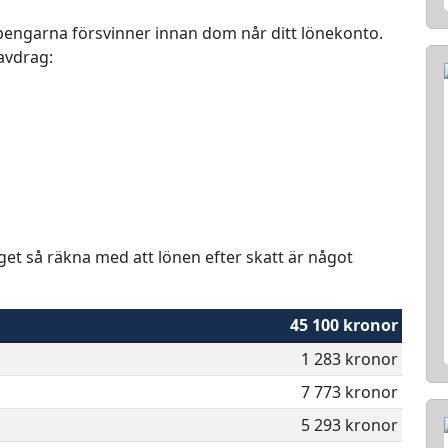
r pengarna försvinner innan dom når ditt lönekonto.
 avdrag:
aget så räkna med att lönen efter skatt är något
45 100 kronor
1 283 kronor
7 773 kronor
5 293 kronor