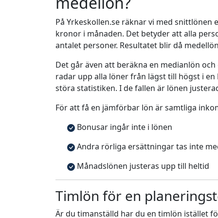
medellön?
På Yrkeskollen.se räknar vi med snittlönen e
kronor i månaden. Det betyder att alla pe
antalet personer. Resultatet blir då medellö
Det går även att beräkna en medianlön och
radar upp alla löner från lägst till högst i 
störa statistiken. I de fallen är lönen justera
För att få en jämförbar lön är samtliga inko
Bonusar ingår inte i lönen
Andra rörliga ersättningar tas inte m
Månadslönen justeras upp till heltid
Timlön för en planeringst
Är du timanställd har du en timlön istället f