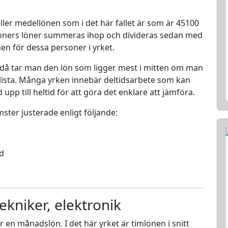
ller medellönen som i det här fallet är som är 45100
rsoners löner summeras ihop och divideras sedan med
nen för dessa personer i yrket.
 då tar man den lön som ligger mest i mitten om man
en lista. Många yrken innebär deltidsarbete som kan
d upp till heltid för att göra det enklare att jämföra.
mster justerade enligt följande:
ed
ekniker, elektronik
ör en månadslön. I det här yrket är timlönen i snitt