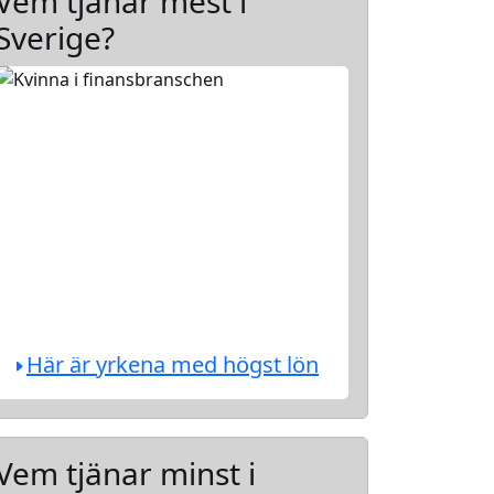
Vem tjänar mest i
Sverige?
Här är yrkena med högst lön
Vem tjänar minst i