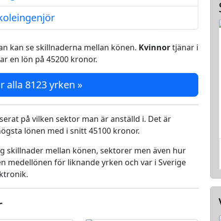
koleingenjör
 man kan se skillnaderna mellan könen.
Kvinnor
tjänar i
ar en lön på 45200 kronor.
r alla 8123 yrken »
serat på vilken sektor man är anställd i. Det är
ögsta lönen med i snitt 45100 kronor.
ing skillnader mellan könen, sektorer men även hur
n medellönen för liknande yrken och var i Sverige
ktronik.
r