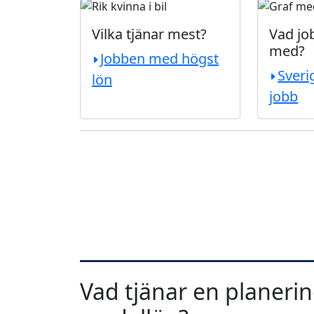
Vilka tjänar mest?
Vad job
med?
Jobben med högst
Sveri
lön
jobb
Vad tjänar en planering