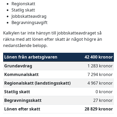
Regionskatt
Statlig skatt
Jobbskatteavdrag
Begravningsavgift
Kalkylen tar inte hänsyn till jobbskatteavdraget så
räkna med att lönen efter skatt är något högre än
nedanstående belopp.
Lönen från arbetsgivaren
42 400 kronor
Grundavdrag
1 283 kronor
Kommunalskatt
7 294 kronor
Regionalskatt (landstingsskatt)
4 967 kronor
Statlig skatt
0 kronor
Begravningsskatt
27 kronor
Lönen efter skatt
28 829 kronor