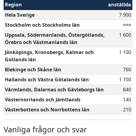
Region
anställda
Hela Sverige
7 900
Stockholm och Stockholms län
¤¤¤
Uppsala, Södermanlands, Östergötlands,
1 600
Örebro och Västmanlands län
Jönköpings, Kronobergs, Kalmar och
1 100
Gotlands län
Blekinge och Skåne län
760
Hallands och Västra Götalands län
1 700
Värmlands, Dalarnas och Gävleborgs län
840
Västernorrlands och Jämtlands
140
Västerbottens och Norrbottens län
210
Vanliga frågor och svar