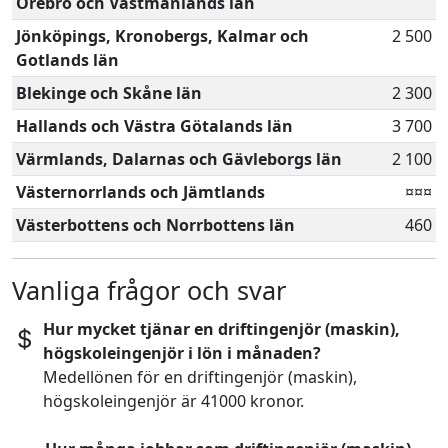
Örebro och Västmanlands län
Jönköpings, Kronobergs, Kalmar och
2 500
Gotlands län
Blekinge och Skåne län
2 300
Hallands och Västra Götalands län
3 700
Värmlands, Dalarnas och Gävleborgs län
2 100
Västernorrlands och Jämtlands
¤¤¤
Västerbottens och Norrbottens län
460
Vanliga frågor och svar
Hur mycket tjänar en driftingenjör (maskin),
högskoleingenjör i lön i månaden?
Medellönen för en driftingenjör (maskin),
högskoleingenjör är 41000 kronor.