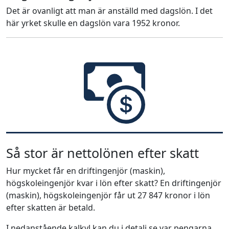
Det är ovanligt att man är anställd med dagslön. I det
här yrket skulle en dagslön vara 1952 kronor.
Så stor är nettolönen efter skatt
Hur mycket får en driftingenjör (maskin),
högskoleingenjör kvar i lön efter skatt? En driftingenjör
(maskin), högskoleingenjör får ut 27 847 kronor i lön
efter skatten är betald.
I nedanstående kalkyl kan du i detalj se var pengarna