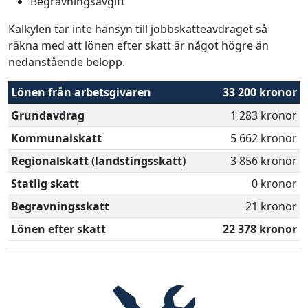
Begravningsavgift
Kalkylen tar inte hänsyn till jobbskatteavdraget så
räkna med att lönen efter skatt är något högre än
nedanstående belopp.
Lönen från arbetsgivaren
33 200 kronor
Grundavdrag
1 283 kronor
Kommunalskatt
5 662 kronor
Regionalskatt (landstingsskatt)
3 856 kronor
Statlig skatt
0 kronor
Begravningsskatt
21 kronor
Lönen efter skatt
22 378 kronor