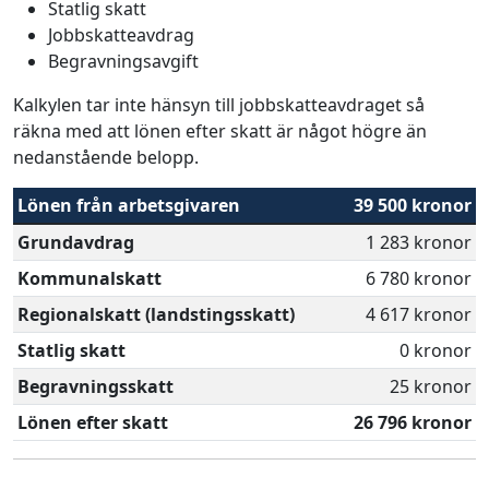
Statlig skatt
Jobbskatteavdrag
Begravningsavgift
Kalkylen tar inte hänsyn till jobbskatteavdraget så
räkna med att lönen efter skatt är något högre än
nedanstående belopp.
Lönen från arbetsgivaren
39 500 kronor
Grundavdrag
1 283 kronor
Kommunalskatt
6 780 kronor
Regionalskatt (landstingsskatt)
4 617 kronor
Statlig skatt
0 kronor
Begravningsskatt
25 kronor
Lönen efter skatt
26 796 kronor