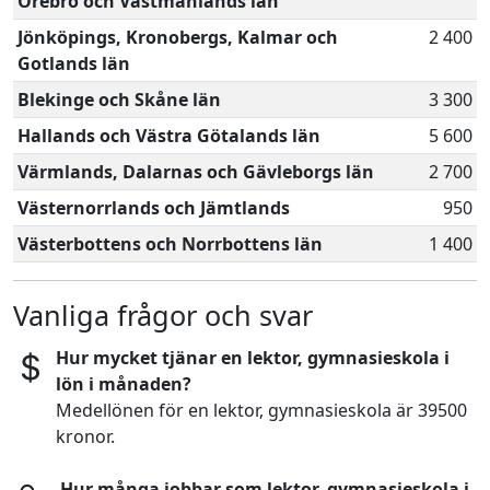
Örebro och Västmanlands län
Jönköpings, Kronobergs, Kalmar och
2 400
Gotlands län
Blekinge och Skåne län
3 300
Hallands och Västra Götalands län
5 600
Värmlands, Dalarnas och Gävleborgs län
2 700
Västernorrlands och Jämtlands
950
Västerbottens och Norrbottens län
1 400
Vanliga frågor och svar
Hur mycket tjänar en lektor, gymnasieskola i
lön i månaden?
Medellönen för en lektor, gymnasieskola är 39500
kronor.
Hur många jobbar som lektor, gymnasieskola i