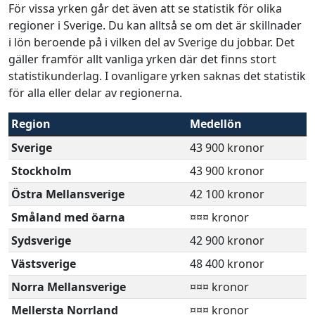
För vissa yrken går det även att se statistik för olika
regioner i Sverige. Du kan alltså se om det är skillnader
i lön beroende på i vilken del av Sverige du jobbar. Det
gäller framför allt vanliga yrken där det finns stort
statistikunderlag. I ovanligare yrken saknas det statistik
för alla eller delar av regionerna.
Region
Medellön
Sverige
43 900 kronor
Stockholm
43 900 kronor
Östra Mellansverige
42 100 kronor
Småland med öarna
¤¤¤ kronor
Sydsverige
42 900 kronor
Västsverige
48 400 kronor
Norra Mellansverige
¤¤¤ kronor
Mellersta Norrland
¤¤¤ kronor