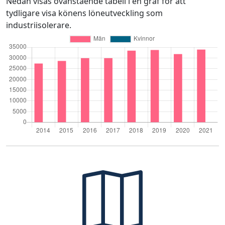
Nedan visas ovanstående tabell i en graf för att
tydligare visa könens löneutveckling som
industriisolerare.