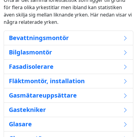
Ofta är det samma lönestatistik som ligger till grund
för flera olika yrkestitlar men ibland kan statistiken
även skilja sig mellan liknande yrken. Här nedan visar vi
några relaterade yrken.
Bevattningsmontör
Bilglasmontör
Fasadisolerare
Fläktmontör, installation
Gasmätareuppsättare
Gastekniker
Glasare