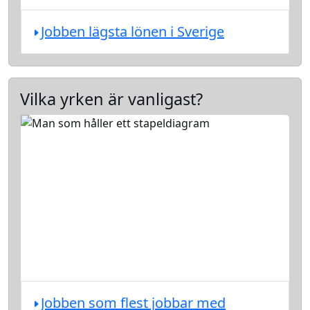
Jobben lägsta lönen i Sverige
Vilka yrken är vanligast?
Jobben som flest jobbar med