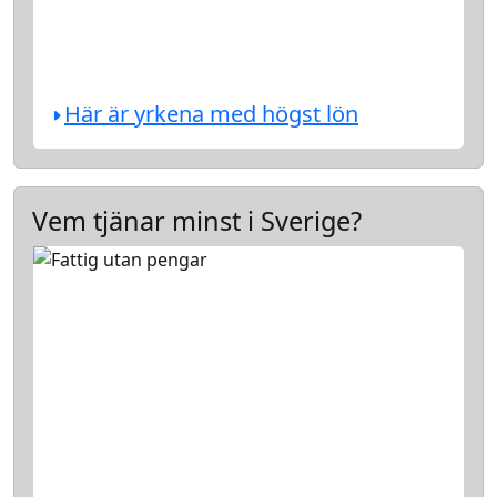
Här är yrkena med högst lön
Vem tjänar minst i Sverige?