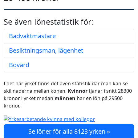
Se även lönestatistik för:
Badvaktmästare
Besiktningsman, lägenhet
Bovärd
I det här yrket finns det även statistik där man kan se
skillnaderna mellan könen.
Kvinnor
tjänar i snitt 28300
kronor i yrket medan
männen
har en lön på 29500
kronor.
Se löner för alla 8123 yrken »