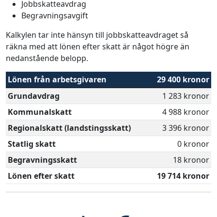
Jobbskatteavdrag
Begravningsavgift
Kalkylen tar inte hänsyn till jobbskatteavdraget så
räkna med att lönen efter skatt är något högre än
nedanstående belopp.
Lönen från arbetsgivaren
29 400 kronor
Grundavdrag
1 283 kronor
Kommunalskatt
4 988 kronor
Regionalskatt (landstingsskatt)
3 396 kronor
Statlig skatt
0 kronor
Begravningsskatt
18 kronor
Lönen efter skatt
19 714 kronor