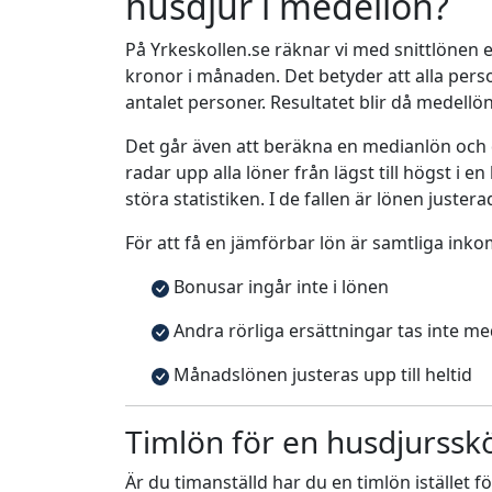
husdjur i medellön?
På Yrkeskollen.se räknar vi med snittlönen e
kronor i månaden. Det betyder att alla pe
antalet personer. Resultatet blir då medellö
Det går även att beräkna en medianlön och
radar upp alla löner från lägst till högst i 
störa statistiken. I de fallen är lönen justera
För att få en jämförbar lön är samtliga inko
Bonusar ingår inte i lönen
Andra rörliga ersättningar tas inte m
Månadslönen justeras upp till heltid
Timlön för en husdjursskö
Är du timanställd har du en timlön istället f