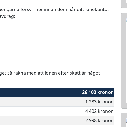
r pengarna försvinner innan dom når ditt lönekonto.
 avdrag:
aget så räkna med att lönen efter skatt är något
26 100 kronor
1 283 kronor
4 402 kronor
2 998 kronor