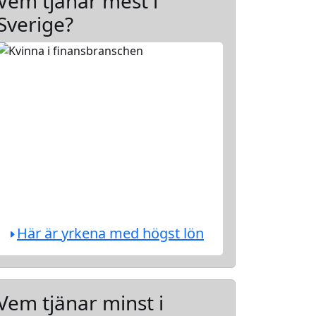
Vem tjänar mest i
Sverige?
Här är yrkena med högst lön
Vem tjänar minst i