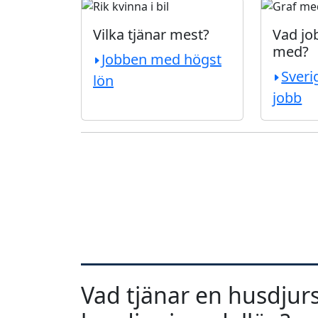
Vilka tjänar mest?
Vad job
med?
Jobben med högst
Sveri
lön
jobb
Vad tjänar en husdjur