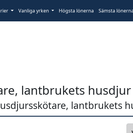
rier
Vanliga yrken
Högsta lönerna
Sämsta lönern
re, lantbrukets husdjur
 husdjursskötare, lantbrukets h