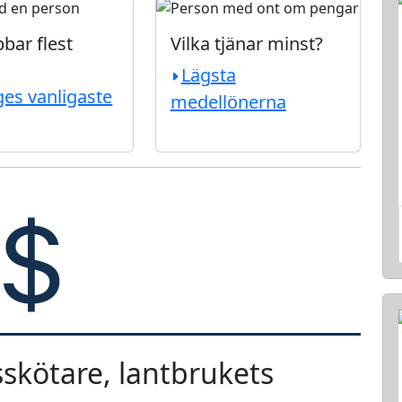
bar flest
Vilka tjänar minst?
Lägsta
ges vanligaste
medellönerna
sskötare, lantbrukets