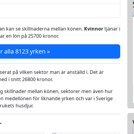
 man kan se skillnaderna mellan könen.
Kvinnor
tjänar i
ar en lön på 25700 kronor.
r alla 8123 yrken »
serat på vilken sektor man är anställd i. Det är
d i snitt 26800 kronor.
ing skillnader mellan könen, sektorer men även hur
n medellönen för liknande yrken och var i Sverige
rukets husdjur.
r