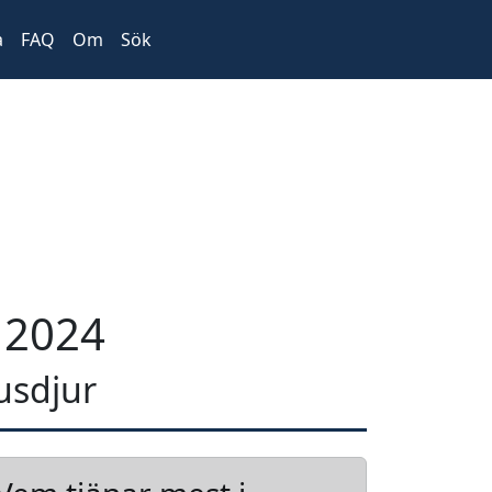
a
FAQ
Om
Sök
 2024
usdjur