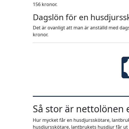
156 kronor.
Dagslön för en husdjurss
Det är ovanligt att man är anställd med dags
kronor.
Så stor är nettolönen e
Hur mycket får en husdjursskötare, lantbruke
husdjursskötare, lantbrukets husdjur får ut 