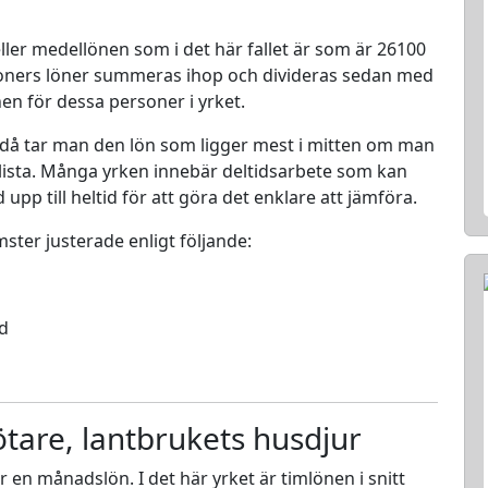
ller medellönen som i det här fallet är som är 26100
rsoners löner summeras ihop och divideras sedan med
nen för dessa personer i yrket.
 då tar man den lön som ligger mest i mitten om man
en lista. Många yrken innebär deltidsarbete som kan
d upp till heltid för att göra det enklare att jämföra.
mster justerade enligt följande:
ed
tare, lantbrukets husdjur
ör en månadslön. I det här yrket är timlönen i snitt