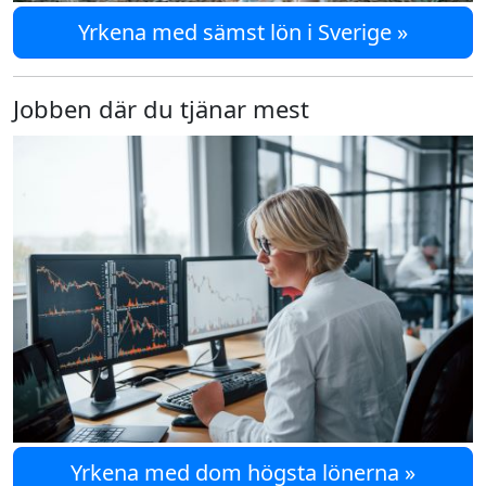
Yrkena med sämst lön i Sverige »
Jobben där du tjänar mest
Yrkena med dom högsta lönerna »