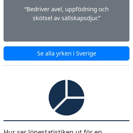
“Bedriver avel, uppfödning och
skötsel av sällskapsdjur.”
Se alla yrken i Sverige
Hur ser lönestatistiken ut för en