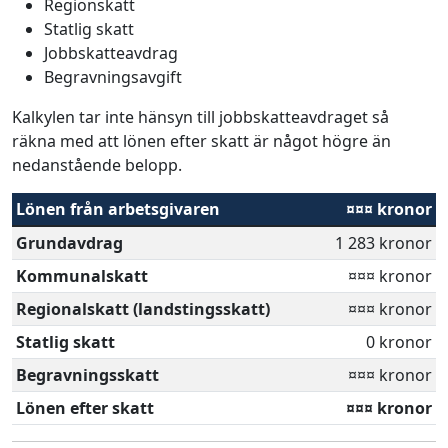
Regionskatt
Statlig skatt
Jobbskatteavdrag
Begravningsavgift
Kalkylen tar inte hänsyn till jobbskatteavdraget så
räkna med att lönen efter skatt är något högre än
nedanstående belopp.
Lönen från arbetsgivaren
¤¤¤ kronor
Grundavdrag
1 283 kronor
Kommunalskatt
¤¤¤ kronor
Regionalskatt (landstingsskatt)
¤¤¤ kronor
Statlig skatt
0 kronor
Begravningsskatt
¤¤¤ kronor
Lönen efter skatt
¤¤¤ kronor