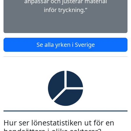
anpassar och justerar material
inför tryckning.”
Se alla yrken i Sverige
Hur ser lönestatistiken ut för en