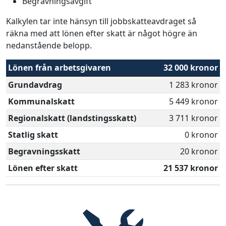
Begravningsavgift
Kalkylen tar inte hänsyn till jobbskatteavdraget så
räkna med att lönen efter skatt är något högre än
nedanstående belopp.
Lönen från arbetsgivaren
32 000 kronor
Grundavdrag
1 283 kronor
Kommunalskatt
5 449 kronor
Regionalskatt (landstingsskatt)
3 711 kronor
Statlig skatt
0 kronor
Begravningsskatt
20 kronor
Lönen efter skatt
21 537 kronor