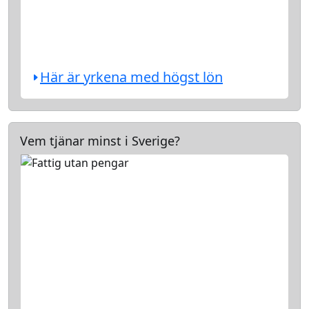
Här är yrkena med högst lön
Vem tjänar minst i Sverige?