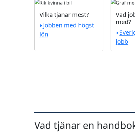
Vilka tjänar mest?
Vad job
med?
Jobben med högst
Sveri
lön
jobb
Vad tjänar en handbok