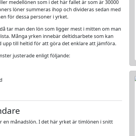
ller medellönen som i det här fallet är som är 30000
rsoners löner summeras ihop och divideras sedan med
nen för dessa personer i yrket.
 då tar man den lön som ligger mest i mitten om man
en lista. Många yrken innebär deltidsarbete som kan
d upp till heltid för att göra det enklare att jämföra.
mster justerade enligt följande:
ed
ndare
ör en månadslön. I det här yrket är timlönen i snitt