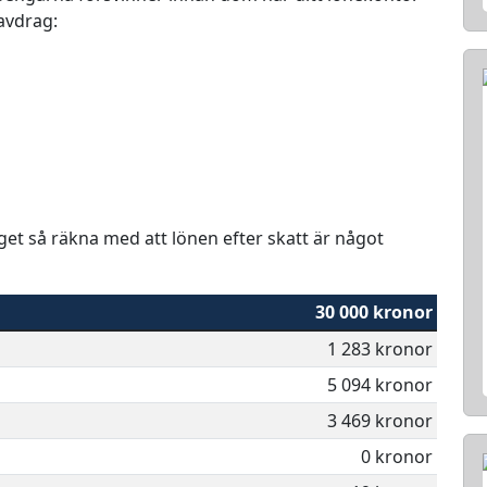
 avdrag:
aget så räkna med att lönen efter skatt är något
30 000 kronor
1 283 kronor
5 094 kronor
3 469 kronor
0 kronor