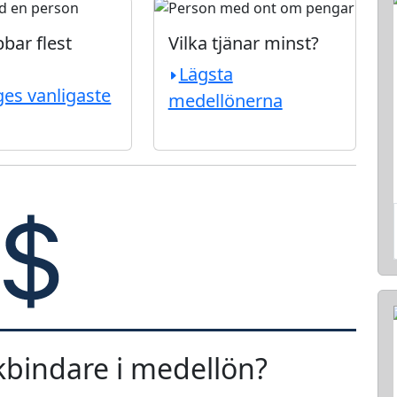
bar flest
Vilka tjänar minst?
Lägsta
ges vanligaste
medellönerna
bindare i medellön?