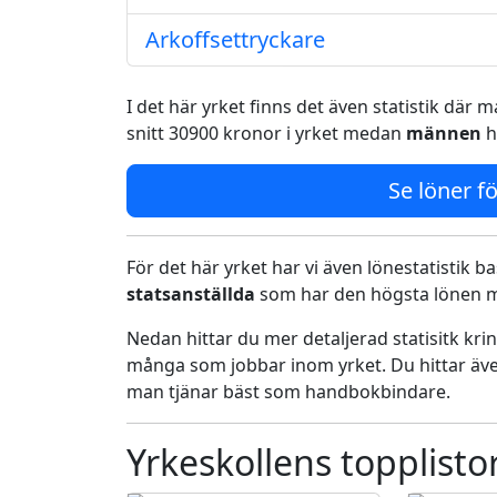
Arkoffsettryckare
I det här yrket finns det även statistik där
snitt 30900 kronor i yrket medan
männen
h
Se löner fö
För det här yrket har vi även lönestatistik ba
statsanställda
som har den högsta lönen me
Nedan hittar du mer detaljerad statisitk kr
många som jobbar inom yrket. Du hittar äve
man tjänar bäst som handbokbindare.
Yrkeskollens topplisto