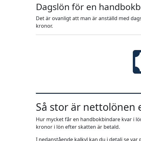
Dagslön för en handbokb
Det är ovanligt att man är anställd med dags
kronor.
Så stor är nettolönen e
Hur mycket får en handbokbindare kvar i lö
kronor i lön efter skatten är betald.
I nedanstående kalkyl kan du i detalj se va