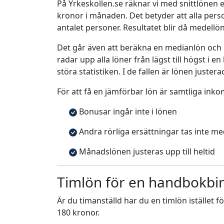
På Yrkeskollen.se räknar vi med snittlönen e
kronor i månaden. Det betyder att alla pe
antalet personer. Resultatet blir då medellö
Det går även att beräkna en medianlön och
radar upp alla löner från lägst till högst i 
störa statistiken. I de fallen är lönen justera
För att få en jämförbar lön är samtliga inko
Bonusar ingår inte i lönen
Andra rörliga ersättningar tas inte m
Månadslönen justeras upp till heltid
Timlön för en handbokbi
Är du timanställd har du en timlön istället f
180 kronor.