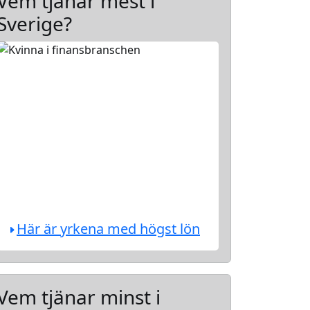
Vem tjänar mest i
Sverige?
Här är yrkena med högst lön
Vem tjänar minst i