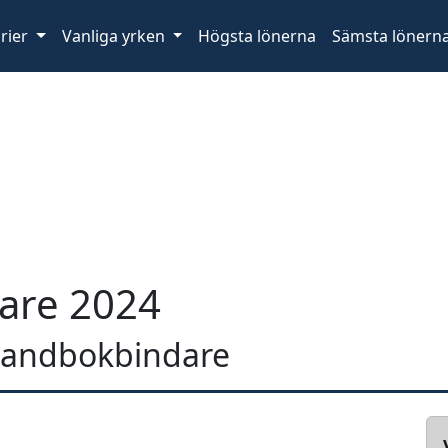
rier
Vanliga yrken
Högsta lönerna
Sämsta lönern
are 2024
n handbokbindare