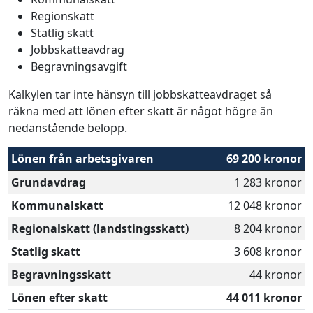
Regionskatt
Statlig skatt
Jobbskatteavdrag
Begravningsavgift
Kalkylen tar inte hänsyn till jobbskatteavdraget så
räkna med att lönen efter skatt är något högre än
nedanstående belopp.
Lönen från arbetsgivaren
69 200 kronor
Grundavdrag
1 283 kronor
Kommunalskatt
12 048 kronor
Regionalskatt (landstingsskatt)
8 204 kronor
Statlig skatt
3 608 kronor
Begravningsskatt
44 kronor
Lönen efter skatt
44 011 kronor