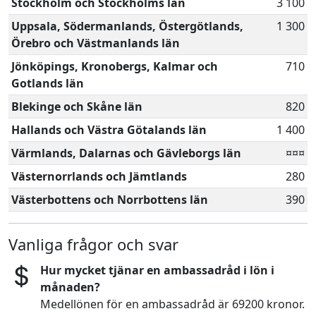
Stockholm och Stockholms län
3 100
Uppsala, Södermanlands, Östergötlands,
1 300
Örebro och Västmanlands län
Jönköpings, Kronobergs, Kalmar och
710
Gotlands län
Blekinge och Skåne län
820
Hallands och Västra Götalands län
1 400
Värmlands, Dalarnas och Gävleborgs län
¤¤¤
Västernorrlands och Jämtlands
280
Västerbottens och Norrbottens län
390
Vanliga frågor och svar
Hur mycket tjänar en ambassadråd i lön i
månaden?
Medellönen för en ambassadråd är 69200 kronor.