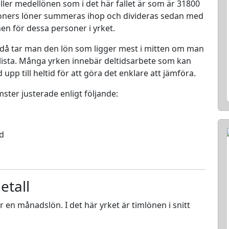
ller medellönen som i det här fallet är som är 31800
rsoners löner summeras ihop och divideras sedan med
nen för dessa personer i yrket.
 då tar man den lön som ligger mest i mitten om man
en lista. Många yrken innebär deltidsarbete som kan
d upp till heltid för att göra det enklare att jämföra.
mster justerade enligt följande:
ed
etall
ör en månadslön. I det här yrket är timlönen i snitt