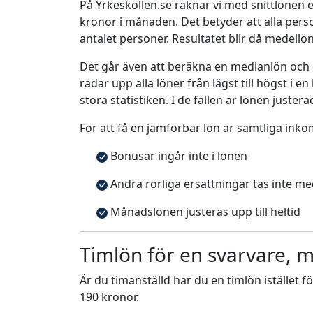
På Yrkeskollen.se räknar vi med snittlönen e
kronor i månaden. Det betyder att alla pe
antalet personer. Resultatet blir då medellö
Det går även att beräkna en medianlön och
radar upp alla löner från lägst till högst i 
störa statistiken. I de fallen är lönen justera
För att få en jämförbar lön är samtliga inko
Bonusar ingår inte i lönen
Andra rörliga ersättningar tas inte m
Månadslönen justeras upp till heltid
Timlön för en svarvare, m
Är du timanställd har du en timlön istället f
190 kronor.