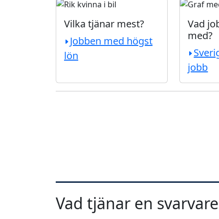
Vilka tjänar mest?
Vad job
med?
Jobben med högst
Sveri
lön
jobb
Vad tjänar en svarvare