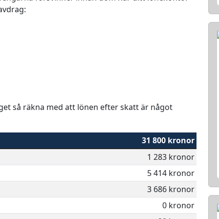
 avdrag:
aget så räkna med att lönen efter skatt är något
31 800 kronor
1 283 kronor
5 414 kronor
3 686 kronor
0 kronor