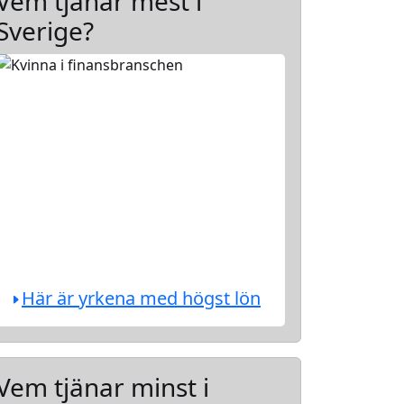
Vem tjänar mest i
Sverige?
Här är yrkena med högst lön
Vem tjänar minst i