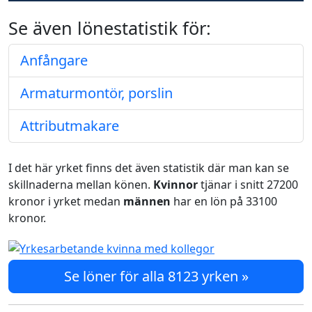
Se även lönestatistik för:
Anfångare
Armaturmontör, porslin
Attributmakare
I det här yrket finns det även statistik där man kan se
skillnaderna mellan könen.
Kvinnor
tjänar i snitt 27200
kronor i yrket medan
männen
har en lön på 33100
kronor.
Se löner för alla 8123 yrken »