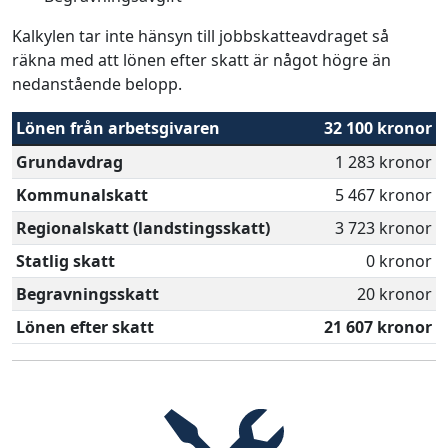
Kalkylen tar inte hänsyn till jobbskatteavdraget så
räkna med att lönen efter skatt är något högre än
nedanstående belopp.
Lönen från arbetsgivaren
32 100 kronor
Grundavdrag
1 283 kronor
Kommunalskatt
5 467 kronor
Regionalskatt (landstingsskatt)
3 723 kronor
Statlig skatt
0 kronor
Begravningsskatt
20 kronor
Lönen efter skatt
21 607 kronor