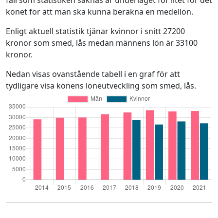
fall som statistiken saknas är underlaget för litet för det
könet för att man ska kunna beräkna en medellön.
Enligt aktuell statistik tjänar kvinnor i snitt 27200
kronor som smed, lås medan männens lön är 33100
kronor.
Nedan visas ovanstående tabell i en graf för att
tydligare visa könens löneutveckling som smed, lås.