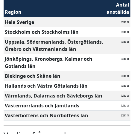
Antal
Region
anställda
Hela Sverige
¤¤¤
Stockholm och Stockholms län
¤¤¤
Uppsala, Södermanlands, Östergötlands,
¤¤¤
Örebro och Västmanlands län
Jönköpings, Kronobergs, Kalmar och
¤¤¤
Gotlands län
Blekinge och Skåne län
¤¤¤
Hallands och Västra Götalands län
¤¤¤
Värmlands, Dalarnas och Gävleborgs län
¤¤¤
Västernorrlands och Jämtlands
¤¤¤
Västerbottens och Norrbottens län
¤¤¤