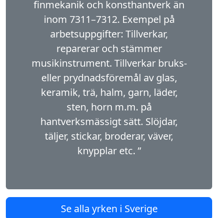
finmekanik och konst­hantverk än
inom 7311–7312. Exempel på
arbetsuppgifter: Tillverkar,
reparerar och stämmer
musikinstrument. Tillverkar bruks-
eller prydnadsföremål av glas,
keramik, trä, halm, garn, läder,
sten, horn m.m. på
hantverksmässigt sätt. Slöjdar,
täljer, stickar, broderar, väver,
knypplar etc. ”
Se alla yrken i Sverige