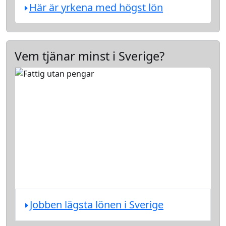
Här är yrkena med högst lön
Vem tjänar minst i Sverige?
Jobben lägsta lönen i Sverige