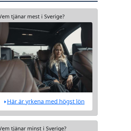
Vem tjänar mest i Sverige?
Här är yrkena med högst lön
Vem tjänar minst i Sverige?