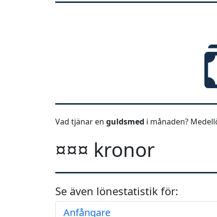
Vad tjänar en
guldsmed
i månaden? Medellö
¤¤¤ kronor
Se även lönestatistik för:
Anfångare