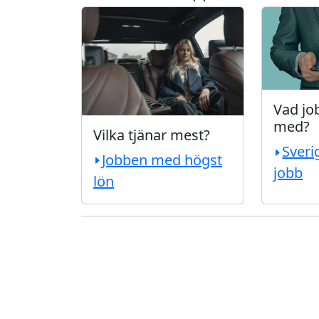
Vad job
med?
Vilka tjänar mest?
Sveri
Jobben med högst
jobb
lön