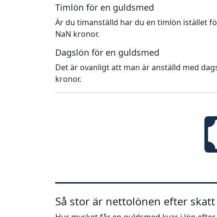
Timlön för en guldsmed
Är du timanställd har du en timlön istället f
NaN kronor.
Dagslön för en guldsmed
Det är ovanligt att man är anställd med dags
kronor.
Så stor är nettolönen efter skatt
Hur mycket får en guldsmed kvar i lön efter 