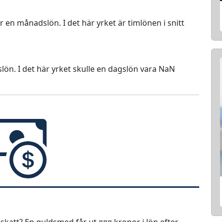
ör en månadslön. I det här yrket är timlönen i snitt
lön. I det här yrket skulle en dagslön vara NaN
skatt? En guldsmed får ut ¤¤¤ kronor i lön efter