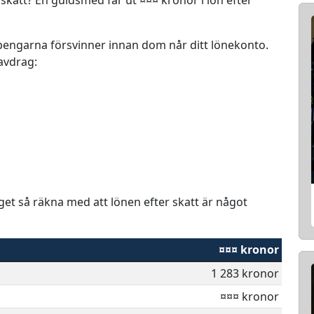
r pengarna försvinner innan dom når ditt lönekonto.
 avdrag:
aget så räkna med att lönen efter skatt är något
¤¤¤ kronor
1 283 kronor
¤¤¤ kronor