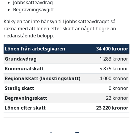
Jobbskatteavdrag
Begravningsavgift
Kalkylen tar inte hänsyn till jobbskatteavdraget så
räkna med att lönen efter skatt är något högre än
nedanstående belopp.
Lönen från arbetsgivaren
34 400 kronor
Grundavdrag
1 283 kronor
Kommunalskatt
5 875 kronor
Regionalskatt (landstingsskatt)
4 000 kronor
Statlig skatt
0 kronor
Begravningsskatt
22 kronor
Lönen efter skatt
23 220 kronor