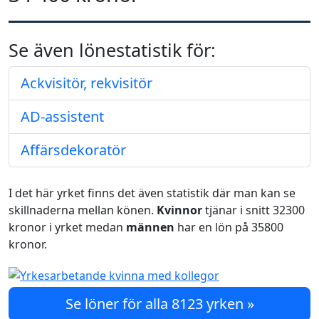
Se även lönestatistik för:
Ackvisitör, rekvisitör
AD-assistent
Affärsdekoratör
I det här yrket finns det även statistik där man kan se
skillnaderna mellan könen.
Kvinnor
tjänar i snitt 32300
kronor i yrket medan
männen
har en lön på 35800
kronor.
Se löner för alla 8123 yrken »