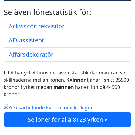
Se även lönestatistik för:
Ackvisitör, rekvisitör
AD-assistent
Affärsdekoratör
I det här yrket finns det även statistik där man kan se
skillnaderna mellan könen.
Kvinnor
tjänar i snitt 35500
kronor i yrket medan
männen
har en lön på 44900
kronor.
Se löner för alla 8123 yrken »