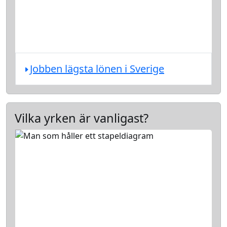
Jobben lägsta lönen i Sverige
Vilka yrken är vanligast?