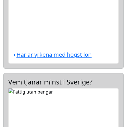
Här är yrkena med högst lön
Vem tjänar minst i Sverige?