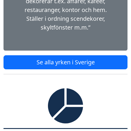
dekorerar t.ex. affärer, kaféer,
restauranger, kontor och hem.
Ställer i ordning scendekorer,
skyltfönster m.m.”
Se alla yrken i Sverige