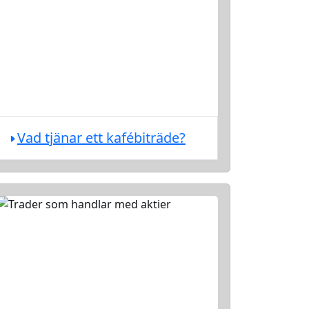
Vad tjänar ett kafébiträde?