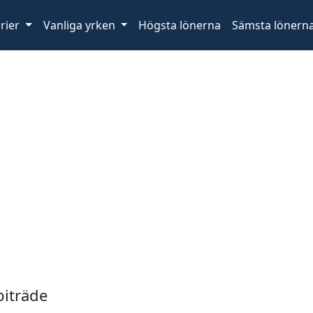
rier
Vanliga yrken
Högsta lönerna
Sämsta lönern
biträde