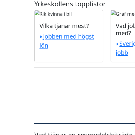
Yrkeskollens topplistor
Vilka tjänar mest?
Vad job
med?
Jobben med högst
Sveri
lön
jobb
Vad tjänar en reservdelsbiträde