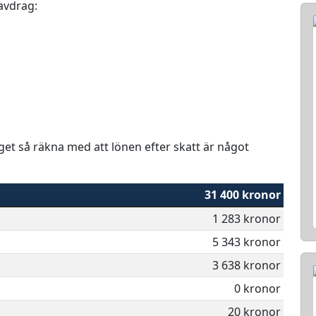
 avdrag:
aget så räkna med att lönen efter skatt är något
31 400 kronor
1 283 kronor
5 343 kronor
3 638 kronor
0 kronor
20 kronor