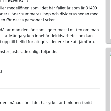
ller medellönen som i det här fallet är som är 31400
rsoners löner summeras ihop och divideras sedan med
nen för dessa personer i yrket.
 då tar man den lön som ligger mest i mitten om man
en lista. Många yrken innebär deltidsarbete som kan
d upp till heltid för att göra det enklare att jämföra.
mster justerade enligt följande:
ed
ör en månadslön. I det här yrket är timlönen i snitt