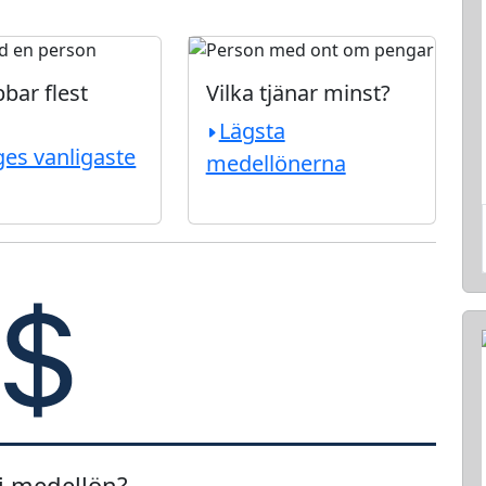
bar flest
Vilka tjänar minst?
Lägsta
ges vanligaste
medellönerna
 i medellön?