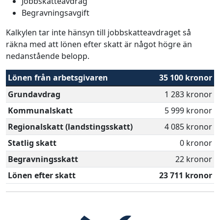
Jobbskatteavdrag
Begravningsavgift
Kalkylen tar inte hänsyn till jobbskatteavdraget så
räkna med att lönen efter skatt är något högre än
nedanstående belopp.
Lönen från arbetsgivaren
35 100 kronor
Grundavdrag
1 283 kronor
Kommunalskatt
5 999 kronor
Regionalskatt (landstingsskatt)
4 085 kronor
Statlig skatt
0 kronor
Begravningsskatt
22 kronor
Lönen efter skatt
23 711 kronor