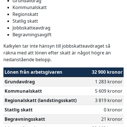
Grundavdrag
Kommunalskatt
Regionskatt
Statlig skatt
Jobbskatteavdrag
Begravningsavgift
Kalkylen tar inte hänsyn till jobbskatteavdraget så
räkna med att lönen efter skatt är något högre än
nedanstående belopp.
Lönen från arbetsgivaren
32 900 kronor
Grundavdrag
1 283 kronor
Kommunalskatt
5 609 kronor
Regionalskatt (landstingsskatt)
3 819 kronor
Statlig skatt
0 kronor
Begravningsskatt
21 kronor