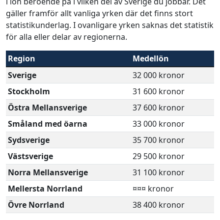
i lön beroende på i vilken del av Sverige du jobbar. Det
gäller framför allt vanliga yrken där det finns stort
statistikunderlag. I ovanligare yrken saknas det statistik
för alla eller delar av regionerna.
Region
Medellön
Sverige
32 000 kronor
Stockholm
31 600 kronor
Östra Mellansverige
37 600 kronor
Småland med öarna
33 000 kronor
Sydsverige
35 700 kronor
Västsverige
29 500 kronor
Norra Mellansverige
31 100 kronor
Mellersta Norrland
¤¤¤ kronor
Övre Norrland
38 400 kronor