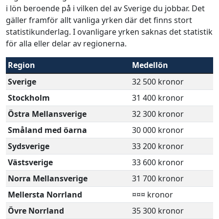
i lön beroende på i vilken del av Sverige du jobbar. Det
gäller framför allt vanliga yrken där det finns stort
statistikunderlag. I ovanligare yrken saknas det statistik
för alla eller delar av regionerna.
Region
Medellön
Sverige
32 500 kronor
Stockholm
31 400 kronor
Östra Mellansverige
32 300 kronor
Småland med öarna
30 000 kronor
Sydsverige
33 200 kronor
Västsverige
33 600 kronor
Norra Mellansverige
31 700 kronor
Mellersta Norrland
¤¤¤ kronor
Övre Norrland
35 300 kronor