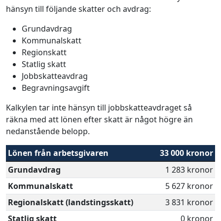
hänsyn till följande skatter och avdrag:
Grundavdrag
Kommunalskatt
Regionskatt
Statlig skatt
Jobbskatteavdrag
Begravningsavgift
Kalkylen tar inte hänsyn till jobbskatteavdraget så
räkna med att lönen efter skatt är något högre än
nedanstående belopp.
Lönen från arbetsgivaren
33 000 kronor
Grundavdrag
1 283 kronor
Kommunalskatt
5 627 kronor
Regionalskatt (landstingsskatt)
3 831 kronor
Statlig skatt
0 kronor