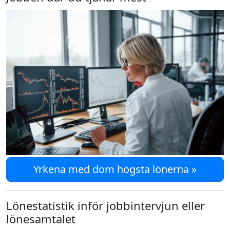
Yrkena med dom högsta lönerna »
Lönestatistik inför jobbintervjun eller
lönesamtalet