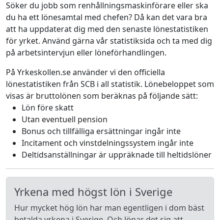
Söker du jobb som renhållningsmaskinförare eller ska
du ha ett lönesamtal med chefen? Då kan det vara bra
att ha uppdaterat dig med den senaste lönestatistiken
för yrket. Använd gärna vår statistiksida och ta med dig
på arbetsintervjun eller löneförhandlingen.
På Yrkeskollen.se använder vi den officiella
lönestatistiken från SCB i all statistik. Lönebeloppet som
visas är bruttolönen som beräknas på följande sätt:
Lön före skatt
Utan eventuell pension
Bonus och tillfälliga ersättningar ingår inte
Incitament och vinstdelningssystem ingår inte
Deltidsanställningar är uppräknade till heltidslöner
Yrkena med högst lön i Sverige
Hur mycket hög lön har man egentligen i dom bäst
betalda yrkena i Sverige. Och lönar det sig att