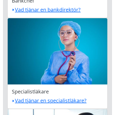
Bankchef
Vad tjänar en bankdirektör?
Specialistläkare
Vad tjänar en specialistläkare?