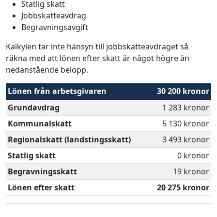
Statlig skatt
Jobbskatteavdrag
Begravningsavgift
Kalkylen tar inte hänsyn till jobbskatteavdraget så
räkna med att lönen efter skatt är något högre än
nedanstående belopp.
Lönen från arbetsgivaren
30 200 kronor
Grundavdrag
1 283 kronor
Kommunalskatt
5 130 kronor
Regionalskatt (landstingsskatt)
3 493 kronor
Statlig skatt
0 kronor
Begravningsskatt
19 kronor
Lönen efter skatt
20 275 kronor