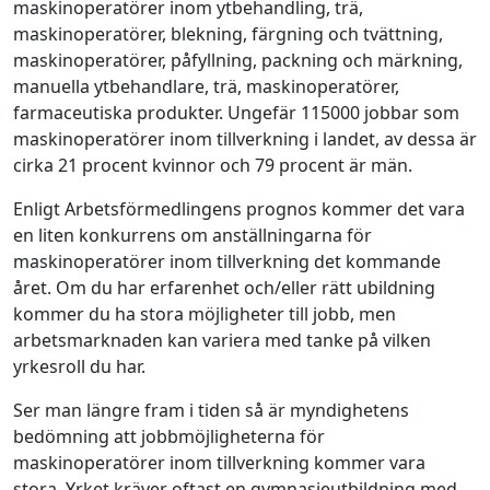
maskinoperatörer inom ytbehandling, trä,
maskinoperatörer, blekning, färgning och tvättning,
maskinoperatörer, påfyllning, packning och märkning,
manuella ytbehandlare, trä, maskinoperatörer,
farmaceutiska produkter. Ungefär 115000 jobbar som
maskinoperatörer inom tillverkning i landet, av dessa är
cirka 21 procent kvinnor och 79 procent är män.
Enligt Arbetsförmedlingens prognos kommer det vara
en liten konkurrens om anställningarna för
maskinoperatörer inom tillverkning det kommande
året. Om du har erfarenhet och/eller rätt ubildning
kommer du ha stora möjligheter till jobb, men
arbetsmarknaden kan variera med tanke på vilken
yrkesroll du har.
Ser man längre fram i tiden så är myndighetens
bedömning att jobbmöjligheterna för
maskinoperatörer inom tillverkning kommer vara
stora. Yrket kräver oftast en gymnasieutbildning med