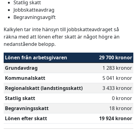
Statlig skatt
Jobbskatteavdrag
Begravningsavgift
Kalkylen tar inte hänsyn till jobbskatteavdraget så
räkna med att lönen efter skatt är något högre än
nedanstående belopp.
Lönen från arbetsgivaren
29 700 kronor
Grundavdrag
1 283 kronor
Kommunalskatt
5 041 kronor
Regionalskatt (landstingsskatt)
3 433 kronor
Statlig skatt
0 kronor
Begravningsskatt
18 kronor
Lönen efter skatt
19 924 kronor