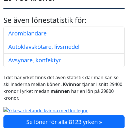
Se även lönestatistik för:
Aromblandare
Autoklavskötare, livsmedel
Avsynare, konfektyr
I det här yrket finns det även statistik där man kan se
skillnaderna mellan könen.
Kvinnor
tjänar i snitt 29400
kronor i yrket medan
männen
har en lön på 29800
kronor.
Se löner för alla 8123 yrken »