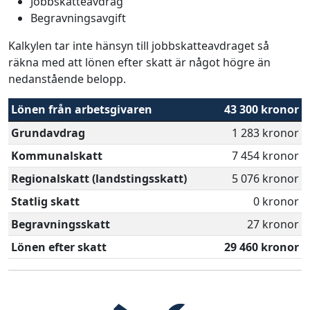
Jobbskatteavdrag
Begravningsavgift
Kalkylen tar inte hänsyn till jobbskatteavdraget så
räkna med att lönen efter skatt är något högre än
nedanstående belopp.
Lönen från arbetsgivaren
43 300 kronor
Grundavdrag
1 283 kronor
Kommunalskatt
7 454 kronor
Regionalskatt (landstingsskatt)
5 076 kronor
Statlig skatt
0 kronor
Begravningsskatt
27 kronor
Lönen efter skatt
29 460 kronor