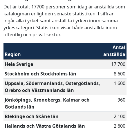
Det är totalt 17700 personer som idag är anställda som
katalogman enligt den senaste statistiken. I siffran
ingår alla i yrket samt anställda i yrken inom samma
yrkeskategori. Statistiken visar både anställda inom
offentlig och privat sektor.
Antal
Region
anställda
Hela Sverige
17 700
Stockholm och Stockholms län
8 600
Uppsala, Södermanlands, Östergötlands,
1 600
Örebro och Västmanlands län
Jönköpings, Kronobergs, Kalmar och
960
Gotlands län
Blekinge och Skåne län
2 100
Hallands och Västra Götalands län
2 600