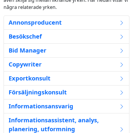
även skilja sig mellan liknande yrken. Här nedan visar vi
några relaterade yrken.
Annonsproducent
Besökschef
Bid Manager
Copywriter
Exportkonsult
Försäljningskonsult
Informationsansvarig
Informationsassistent, analys,
planering, utformning