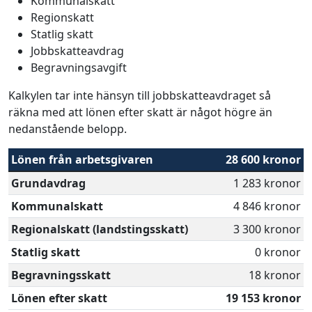
Kommunalskatt
Regionskatt
Statlig skatt
Jobbskatteavdrag
Begravningsavgift
Kalkylen tar inte hänsyn till jobbskatteavdraget så
räkna med att lönen efter skatt är något högre än
nedanstående belopp.
Lönen från arbetsgivaren
28 600 kronor
Grundavdrag
1 283 kronor
Kommunalskatt
4 846 kronor
Regionalskatt (landstingsskatt)
3 300 kronor
Statlig skatt
0 kronor
Begravningsskatt
18 kronor
Lönen efter skatt
19 153 kronor