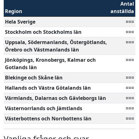
Antal
Region
anställda
Hela Sverige
¤¤¤
Stockholm och Stockholms län
¤¤¤
Uppsala, Södermanlands, Östergötlands,
¤¤¤
Örebro och Västmanlands län
Jönköpings, Kronobergs, Kalmar och
¤¤¤
Gotlands län
Blekinge och Skåne län
¤¤¤
Hallands och Västra Götalands län
¤¤¤
Värmlands, Dalarnas och Gävleborgs län
¤¤¤
Västernorrlands och Jämtlands
¤¤¤
Västerbottens och Norrbottens län
¤¤¤
Vanliga frågor och svar