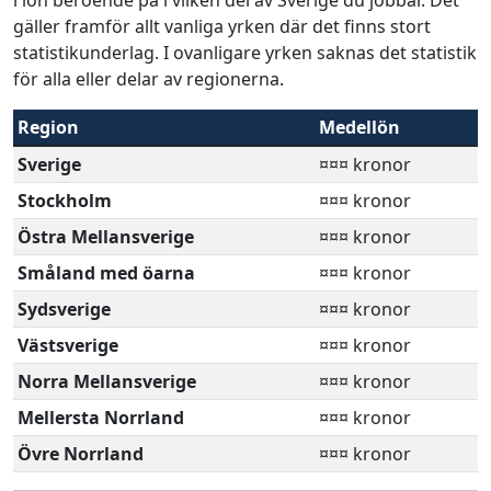
i lön beroende på i vilken del av Sverige du jobbar. Det
gäller framför allt vanliga yrken där det finns stort
statistikunderlag. I ovanligare yrken saknas det statistik
för alla eller delar av regionerna.
Region
Medellön
Sverige
¤¤¤ kronor
Stockholm
¤¤¤ kronor
Östra Mellansverige
¤¤¤ kronor
Småland med öarna
¤¤¤ kronor
Sydsverige
¤¤¤ kronor
Västsverige
¤¤¤ kronor
Norra Mellansverige
¤¤¤ kronor
Mellersta Norrland
¤¤¤ kronor
Övre Norrland
¤¤¤ kronor