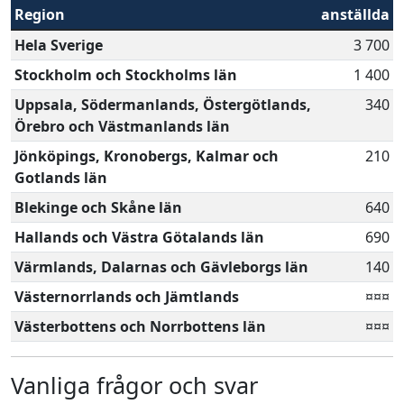
Region
anställda
Hela Sverige
3 700
Stockholm och Stockholms län
1 400
Uppsala, Södermanlands, Östergötlands,
340
Örebro och Västmanlands län
Jönköpings, Kronobergs, Kalmar och
210
Gotlands län
Blekinge och Skåne län
640
Hallands och Västra Götalands län
690
Värmlands, Dalarnas och Gävleborgs län
140
Västernorrlands och Jämtlands
¤¤¤
Västerbottens och Norrbottens län
¤¤¤
Vanliga frågor och svar