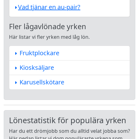
Vad tjänar en au-pair?
Fler lågavlönade yrken
Här listar vi fler yrken med låg lön.
Fruktplockare
Kiosksäljare
Karusellskötare
Lönestatistik för populära yrken
Har du ett drömjobb som du alltid velat jobba som?
Här nedan listar vi dom populäraste yrkena som