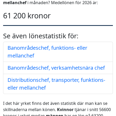
mellanchef
i månaden? Medellönen för 2026 är:
61 200 kronor
Se även lönestatistik för:
Banområdeschef, funktions- eller
mellanchef
Banområdeschef, verksamhetsnära chef
Distributionschef, transporter, funktions-
eller mellanchef
I det här yrket finns det även statistik där man kan se
skillnaderna mellan könen.
Kvinnor
tjänar i snitt 56600
kronor i yrket medan
männen
har en lön på 63200