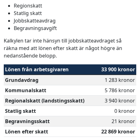
Regionskatt
Statlig skatt
Jobbskatteavdrag
Begravningsavgift
Kalkylen tar inte hänsyn till jobbskatteavdraget så
räkna med att lönen efter skatt är något högre än
nedanstående belopp.
Lönen från arbetsgivaren
33 900 kronor
Grundavdrag
1 283 kronor
Kommunalskatt
5 786 kronor
Regionalskatt (landstingsskatt)
3 940 kronor
Statlig skatt
0 kronor
Begravningsskatt
21 kronor
Lönen efter skatt
22 869 kronor