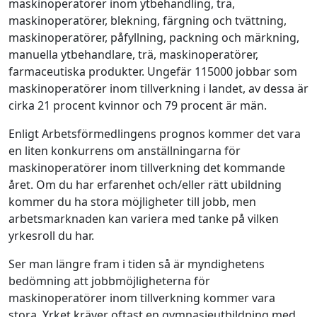
maskinoperatörer inom ytbehandling, trä,
maskinoperatörer, blekning, färgning och tvättning,
maskinoperatörer, påfyllning, packning och märkning,
manuella ytbehandlare, trä, maskinoperatörer,
farmaceutiska produkter. Ungefär 115000 jobbar som
maskinoperatörer inom tillverkning i landet, av dessa är
cirka 21 procent kvinnor och 79 procent är män.
Enligt Arbetsförmedlingens prognos kommer det vara
en liten konkurrens om anställningarna för
maskinoperatörer inom tillverkning det kommande
året. Om du har erfarenhet och/eller rätt ubildning
kommer du ha stora möjligheter till jobb, men
arbetsmarknaden kan variera med tanke på vilken
yrkesroll du har.
Ser man längre fram i tiden så är myndighetens
bedömning att jobbmöjligheterna för
maskinoperatörer inom tillverkning kommer vara
stora. Yrket kräver oftast en gymnasieutbildning med