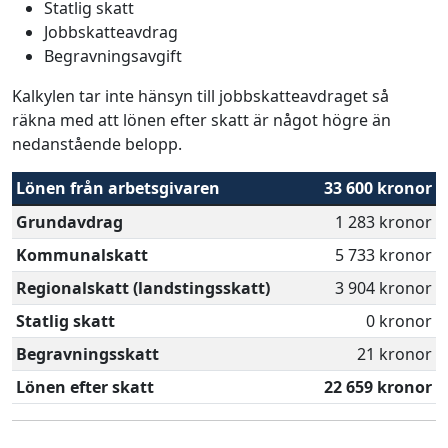
Statlig skatt
Jobbskatteavdrag
Begravningsavgift
Kalkylen tar inte hänsyn till jobbskatteavdraget så
räkna med att lönen efter skatt är något högre än
nedanstående belopp.
Lönen från arbetsgivaren
33 600 kronor
Grundavdrag
1 283 kronor
Kommunalskatt
5 733 kronor
Regionalskatt (landstingsskatt)
3 904 kronor
Statlig skatt
0 kronor
Begravningsskatt
21 kronor
Lönen efter skatt
22 659 kronor