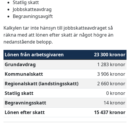
Statlig skatt
Jobbskatteavdrag
Begravningsavgift
Kalkylen tar inte hänsyn till jobbskatteavdraget så
räkna med att lönen efter skatt är något högre än
nedanstående belopp.
Lönen från arbetsgivaren
23 300 kronor
Grundavdrag
1 283 kronor
Kommunalskatt
3 906 kronor
Regionalskatt (landstingsskatt)
2 660 kronor
Statlig skatt
0 kronor
Begravningsskatt
14 kronor
Lönen efter skatt
15 437 kronor